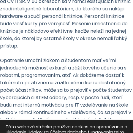
od CVTI SR. V 50 okresoch sa v rámci existujúcich knižníc
zriadi inteligentné laboratórium, do ktorého sa nakúpi
hardware a zaučí personál knižnice. Personál knižnice
bude viesť kurzy pre verejnosť. Riešenie umiestnenia do
knižnice je nákladovo efektívne, keďže neleží na jednej
škole, do ktorej by ostatné školy v okrese nemali ľahký
prístup.
Opatrenie umožní žiakom a študentom mať veľmi
jednoduchú možnosť exkurzií a zážitkového učenia sa s
robotmi, programovaním, atď. Ak dokážeme dostať k
takémuto pozitívnemu zážitkovému kurzu dostatočný
počet účastníkov, môže sa to prejaviť v počte študentov
vyberajúcich si STEM odbory, resp. v počte ľudí, ktorí
budú mať internú motiváciu pre IT vzdelávanie na škole
alebo v rámci kontinuálneho vzdelávania, čo sa prejaví v
indikátore podiel ľudí s aspoň základnými digitálnymi
zručnosťami.
Táto webová stránka používa cookies na spracúvanie a
ukladanie údajov za účelom riadneho fungovania tejto