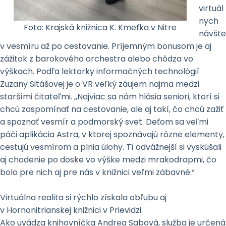
virtuál
nych
Foto: Krajská knižnica K. Kmeťka v Nitre
návšte
v vesmíru až po cestovanie. Príjemným bonusom je aj
zážitok z barokového orchestra alebo chôdza vo
výškach. Podľa lektorky informačných technológií
Zuzany Sitášovej je o VR veľký záujem najmä medzi
staršími čitateľmi. ,,Najviac sa nám hlásia seniori, ktorí si
chcú zaspomínať na cestovanie, ale aj takí, čo chcú zažiť
a spoznať vesmír a podmorský svet. Deťom sa veľmi
páči aplikácia Astra, v ktorej spoznávajú rôzne elementy,
cestujú vesmírom a plnia úlohy. Tí odvážnejší si vyskúšali
aj chodenie po doske vo výške medzi mrakodrapmi, čo
bolo pre nich aj pre nás v knižnici veľmi zábavné.“
Virtuálna realita si rýchlo získala obľubu aj
v Hornonitrianskej knižnici v Prievidzi.
Ako uvádza knihovníčka Andrea Sabová, služba je určená