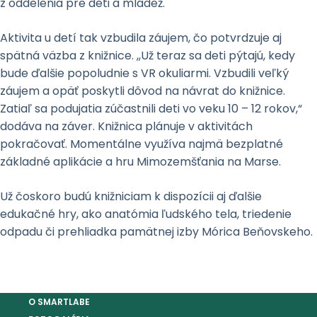
z oddelenia pre deti a mládež.
Aktivita u detí tak vzbudila záujem, čo potvrdzuje aj
spätná väzba z knižnice. ,,Už teraz sa deti pýtajú, kedy
bude ďalšie popoludnie s VR okuliarmi. Vzbudili veľký
záujem a opäť poskytli dôvod na návrat do knižnice.
Zatiaľ sa podujatia zúčastnili deti vo veku 10 – 12 rokov,“
dodáva na záver. Knižnica plánuje v aktivitách
pokračovať. Momentálne využíva najmä bezplatné
základné aplikácie a hru Mimozemšťania na Marse.
Už čoskoro budú knižniciam k dispozícii aj ďalšie
edukačné hry, ako anatómia ľudského tela, triedenie
odpadu či prehliadka pamätnej izby Mórica Beňovskeho.
O SMARTLABE