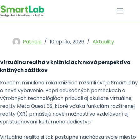
Skip
to
content
Patricia
10 apríla, 2026
Aktuality
Virtuálna realita v knižniciach: Nová perspektíva
knižných zážitkov
Koncom minulého roka knižnice rozšírili svoje SmartLaby
o nové vybavenie. Popri edukačných pomôckach a
výrobných technológiách pribudli aj okuliare virtuálnej
reality Meta Quest 3S, ktoré vďaka funkciám rozšírenej
reality (XR) prinášajú nové možnosti vo vzdelávaní aj
sprístupňovaní kultúrneho dedičstva.
Virtuálna realita si tak postupne nachádza svoje miesto