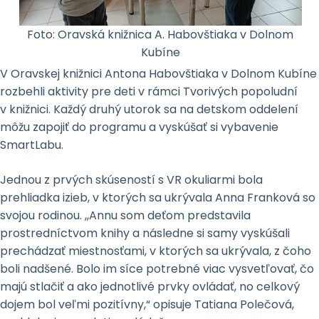
Foto: Oravská knižnica A. Habovštiaka v Dolnom
Kubíne
V Oravskej knižnici Antona Habovštiaka v Dolnom Kubíne
rozbehli aktivity pre deti v rámci Tvorivých popoludní
v knižnici. Každý druhý utorok sa na detskom oddelení
môžu zapojiť do programu a vyskúšať si vybavenie
SmartLabu.
Jednou z prvých skúseností s VR okuliarmi bola
prehliadka izieb, v ktorých sa ukrývala Anna Franková so
svojou rodinou. ,,Annu som deťom predstavila
prostredníctvom knihy a následne si samy vyskúšali
prechádzať miestnosťami, v ktorých sa ukrývala, z čoho
boli nadšené. Bolo im síce potrebné viac vysvetľovať, čo
majú stlačiť a ako jednotlivé prvky ovládať, no celkový
dojem bol veľmi pozitívny,“ opisuje Tatiana Polečová,