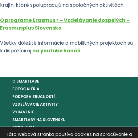
krajín, ktoré spolupracujú na spoločných aktivitách.
O programe Erasmus+ – Vzdelávanie dospelých –
Erasmusplus Slovensko
Všetky dôležité informácie o mobilitných projektoch sú
k dispozícii aj
na youtube kanáli
.
O SMARTLABE
FOTOGALÉRIA
PODPORA ZRUČNOSTÍ
VZDELÁVACIE AKTIVITY
VYBAVENIE
SMARTLABY NA SLOVENSKU
PODUJATIA
Táto webová stránka používa cookies na spracúvanie a
AKTUALITY