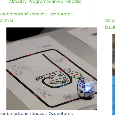
Aktuality
,
Programovanie a robotika
Neobmedzená zábava s Ozobotom v
knižnici
Od d
krea
Neobmedzená zábava s Ozobotom v