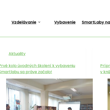
Vzdelávanie
Vybavenie
SmartLaby na
Aktuality
Prvé kolo úvodných školení k vybaveniu
Príp
Smartlabu sa práve začalo!
v kn