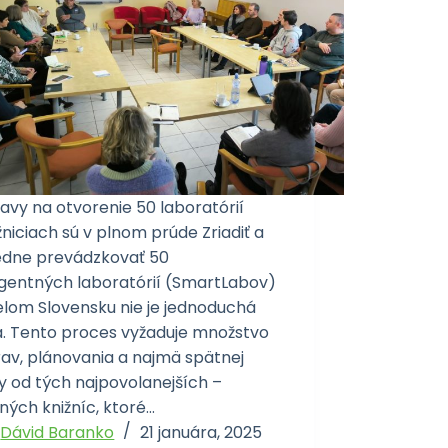
avy na otvorenie 50 laboratórií
žniciach sú v plnom prúde Zriadiť a
edne prevádzkovať 50
ligentných laboratórií (SmartLabov)
elom Slovensku nie je jednoduchá
a. Tento proces vyžaduje množstvo
rav, plánovania a najmä spätnej
y od tých najpovolanejších –
ných knižníc, ktoré…
Dávid Baranko
21 januára, 2025