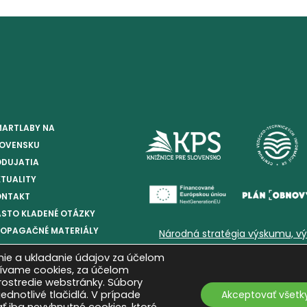
MARTLABY NA
LOVENSKU
ODUJATIA
TUALITY
ONTAKT
STO KLADENÉ OTÁZKY
ROPAGAČNÉ MATERIÁLY
Národná stratégia výskumu, vý
ie a ukladanie údajov za účelom
žívame cookies, za účelom
prostredie webstránky. Súbory
ednotlivé tlačidlá. V prípade
Akceptovať všetk