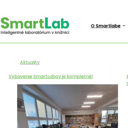
Skip
to
content
O Smartlabe
Kategória
Aktuality
Aktuality
Vybavenie SmartLabov je kompletné!