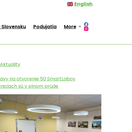
English
 Slovensku
Podujatia
More
Aktuality
ravy na otvorenie 50 SmartLabov
ižniciach sú v plnom prúde