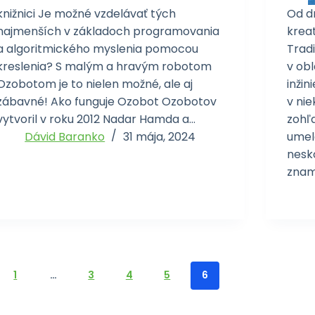
knižnici Je možné vzdelávať tých
Od d
najmenších v základoch programovania
krea
a algoritmického myslenia pomocou
Trad
kreslenia? S malým a hravým robotom
v ob
Ozobotom je to nielen možné, ale aj
inži
zábavné! Ako funguje Ozobot Ozobotov
v ni
vytvoril v roku 2012 Nadar Hamda a…
zohľa
Dávid Baranko
31 mája, 2024
umel
nesk
znam
1
…
3
4
5
6