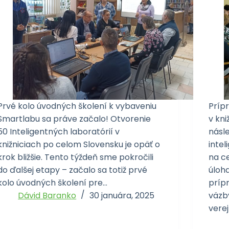
Prvé kolo úvodných školení k vybaveniu
Prípr
Smartlabu sa práve začalo! Otvorenie
v kni
50 Inteligentných laboratórií v
násl
knižniciach po celom Slovensku je opäť o
inte
krok bližšie. Tento týždeň sme pokročili
na c
do ďalšej etapy – začalo sa totiž prvé
úloh
kolo úvodných školení pre…
príp
Dávid Baranko
30 januára, 2025
väzb
verej