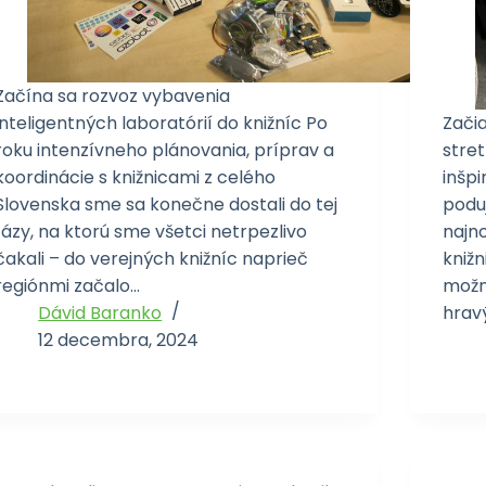
Začína sa rozvoz vybavenia
inteligentných laboratórií do knižníc Po
Zači
roku intenzívneho plánovania, príprav a
stret
koordinácie s knižnicami z celého
inšp
Slovenska sme sa konečne dostali do tej
poduj
fázy, na ktorú sme všetci netrpezlivo
najn
čakali – do verejných knižníc naprieč
knižn
regiónmi začalo…
možn
Dávid Baranko
hrav
12 decembra, 2024