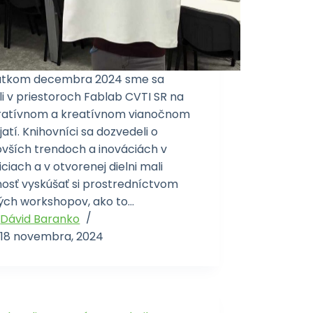
atkom decembra 2024 sme sa
li v priestoroch Fablab CVTI SR na
iratívnom a kreatívnom vianočnom
atí. Knihovníci sa dozvedeli o
ovších trendoch a inováciách v
iciach a v otvorenej dielni mali
osť vyskúšať si prostredníctvom
ých workshopov, ako to…
Dávid Baranko
18 novembra, 2024