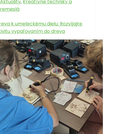
Aktuality
,
Kreatívne techniky a
remeslá
reva k umeleckému dielu: Rozvíjajte
tivitu vypaľovaním do dreva