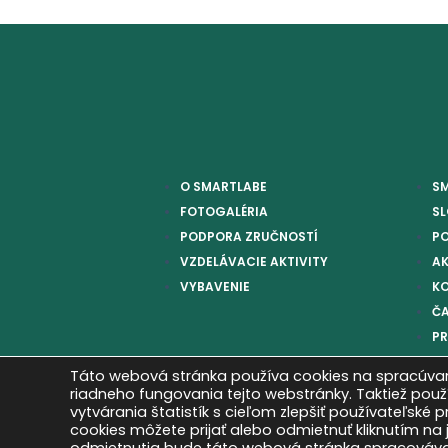
O SMARTLABE
S
FOTOGALÉRIA
S
PODPORA ZRUČNOSTÍ
P
VZDELÁVACIE AKTIVITY
AK
VYBAVENIE
K
ČA
P
Táto webová stránka používa cookies na spracúvan
riadneho fungovania tejto webstránky. Taktiež pou
vytvárania štatistík s cieľom zlepšiť používateľské 
cookies môžete prijať alebo odmietnuť kliknutím na j