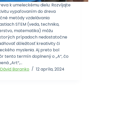
reva k umeleckému dielu: Rozvíjajte
tivitu vypaľovaním do dreva
ičné metódy vzdelávania
lastiach STEM (veda, technika,
nierstvo, matematika) môžu
ektorých prípadoch nedostatočne
dňovať dôležitosť kreativity či
eckého myslenia. Aj preto bol
ôr tento termín doplnený o „A“, čo
ená „Art“,…
Dávid Baranko
12 apríla, 2024