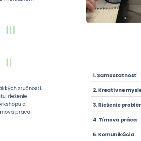
Samostatnosť
äkkých zručností.
Kreatívne mysl
u, riešenie
workshopu a
Riešenie probl
tímová práca
Tímová práca
Komunikácia