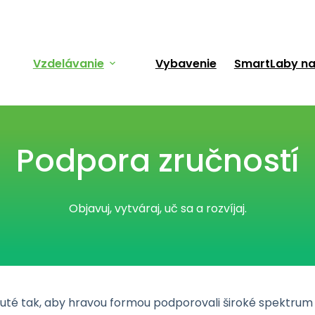
Vzdelávanie
Vybavenie
SmartLaby na
Podpora zručností
Objavuj, vytváraj, uč sa a rozvíjaj.
rhnuté tak, aby hravou formou podporovali široké spektr