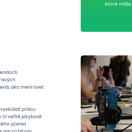
ktoré môžu
trendoch
hravých
mená, ako mení svet
 vyskúšať prácu
 či veľké jazykové
vého učenia
s micro:bitom.