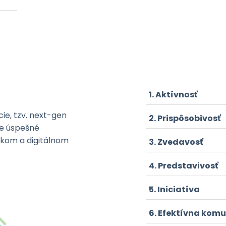
i
Aktívnosť
ie, tzv. next-gen
Prispôsobivosť
re úspešné
kom a digitálnom
Zvedavosť
Predstavivosť
Iniciatíva
Efektívna komu