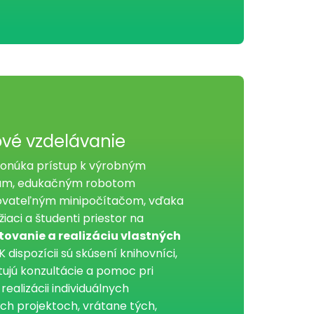
ové vzdelávanie
onúka prístup k výrobným
ám, edukačným robotom
vateľným minipočítačom, vďaka
iaci a študenti priestor na
ovanie a realizáciu vlastných
K dispozícii sú skúsení knihovníci,
tujú konzultácie a pomoc pri
ealizácii individuálnych
ch projektoch, vrátane tých,