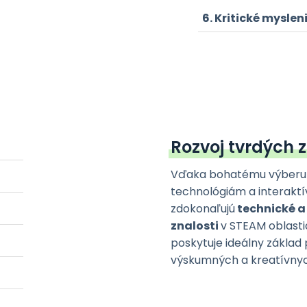
Kritické myslen
Rozvoj tvrdých 
Vďaka bohatému výberu
technológiám a interakt
zdokonaľujú
technické a
znalosti
v STEAM oblasti
poskytuje ideálny základ
výskumných a kreatívnyc