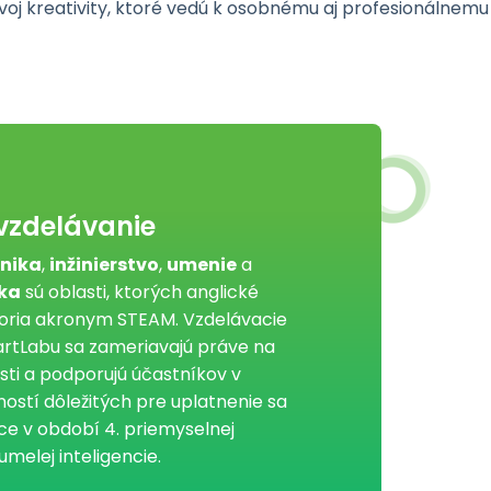
voj kreativity, ktoré vedú k osobnému aj profesionálnemu
vzdelávanie
nika
,
inžinierstvo
,
umenie
a
ka
sú oblasti, ktorých anglické
voria akronym STEAM. Vzdelávacie
artLabu sa zameriavajú práve na
ti a podporujú účastníkov v
čností dôležitých pre uplatnenie sa
ce v období 4. priemyselnej
umelej inteligencie.