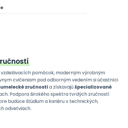
ie
zručností
 vzdelávacích pomôcok, moderným výrobným
ívnym cvičeniam pod odborným vedením si účastníci
 umelecké zručnosti
a získavajú
špecializované
ach. Podpora širokého spektra tvrdých zručností
 pre budúce štúdium a kariéru v technických,
h odvetviach.