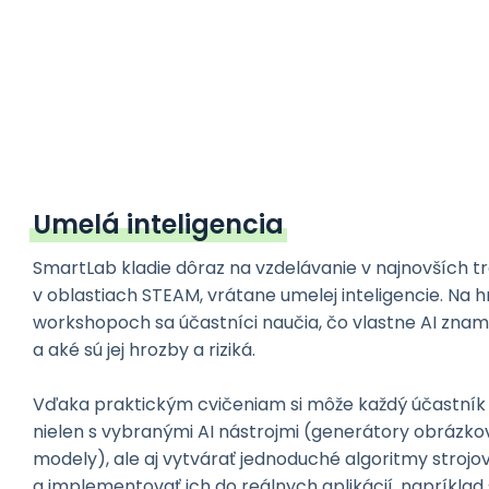
Umelá inteligencia
SmartLab kladie dôraz na vzdelávanie v najnovších 
v oblastiach STEAM, vrátane umelej inteligencie. Na 
workshopoch sa účastníci naučia, čo vlastne AI zna
a aké sú jej hrozby a riziká.
Vďaka praktickým cvičeniam si môže každý účastník
nielen s vybranými AI nástrojmi (generátory obrázkov
modely), ale aj vytvárať jednoduché algoritmy strojo
a implementovať ich do reálnych aplikácií, napríklad 