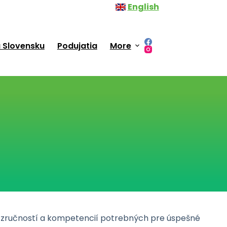
English
 Slovensku
Podujatia
More
um zručností a kompetencií potrebných pre úspešné