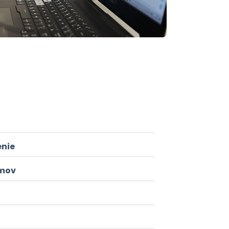
enie
émov