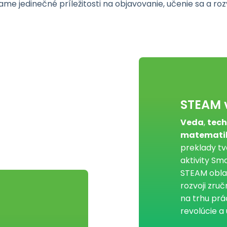
e jedinečné príležitosti na objavovanie, učenie sa a roz
STEAM 
Veda
,
tech
matemati
preklady t
aktivity Sm
STEAM oblas
rozvoji zru
na trhu prá
revolúcie a 