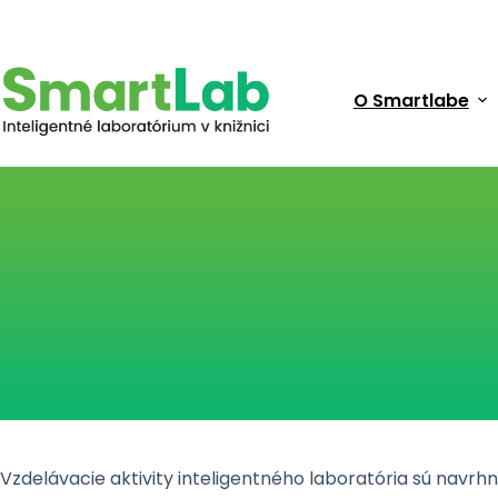
Skip
to
content
O Smartlabe
Vzdelávacie aktivity inteligentného laboratória sú nav