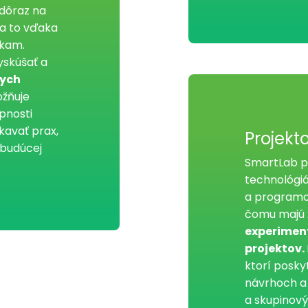
 dôraz na
 a to vďaka
kam.
yskúšať a
nych
ožňuje
pnosti
kavať prax,
Projekt
 budúcej
SmartLab p
technológi
a programo
čomu majú ž
experiment
projektov.
ktorí posky
návrhoch a r
a skupinový