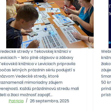
Vedecké stredy v Tekovskej knižnici v
Webi
Leviciach – leto plné objavov a zábavy
knižn
Tekovská knižnica v Leviciach pripravila
žiako
počas letných prázdnin sériu podujatí s
záuj
názvom Vedecké stredy, ktoré
Smar
zaznamenali mimoriadny záujem
50 kn
verejnosti. Každú prázdninovú stredu mali
prin
deti a žiaci možnosť zapojiť…
prís
Patricia
26 septembra, 2025