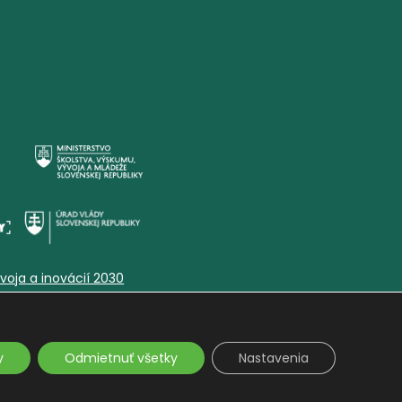
voja a inovácií 2030
y
Odmietnuť všetky
Nastavenia