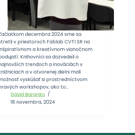
Začiatkom decembra 2024 sme sa
stretli v priestoroch Fablab CVTI SR na
inšpiratívnom a kreatívnom vianočnom
podujatí. Knihovníci sa dozvedeli o
najnovších trendoch a inováciách v
knižniciach a v otvorenej dielni mali
možnosť vyskúšať si prostredníctvom
hravých workshopov, ako to…
Dávid Baranko
18 novembra, 2024