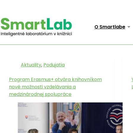
Skip
to
content
O Smartlabe
Kategória
Podujatia
Aktuality
,
Podujatia
Program Erasmus+ otvára knihovníkom
nové možnosti vzdelávania a
medzinárodnej spolupráce