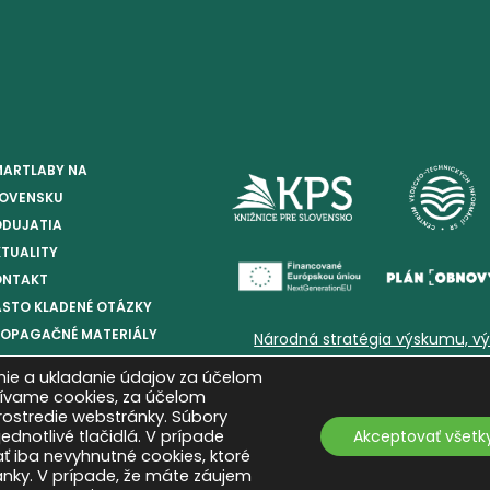
MARTLABY NA
LOVENSKU
ODUJATIA
TUALITY
ONTAKT
STO KLADENÉ OTÁZKY
ROPAGAČNÉ MATERIÁLY
Národná stratégia výskumu, vý
ie a ukladanie údajov za účelom
žívame cookies, za účelom
prostredie webstránky. Súbory
ednotlivé tlačidlá. V prípade
Akceptovať všetk
 iba nevyhnutné cookies, ktoré
ránky. V prípade, že máte záujem