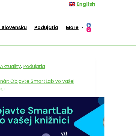
English
 Slovensku
Podujatia
More
Aktuality
,
Podujatia
nár: Objavte SmartLab vo vašej
ici