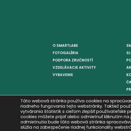
O SMARTLABE
S
FOTOGALÉRIA
S
PODPORA ZRUČNOSTÍ
P
VZDELÁVACIE AKTIVITY
AK
VYBAVENIE
K
ČA
P
Táto webová stránka používa cookies na spracúvan
riadneho fungovania tejto webstránky. Taktiež pou
vytvárania štatistík s cieľom zlepšiť používateľské 
cookies môžete prijať alebo odmietnuť kliknutím na j
odmietnutia bude táto webová stránka spracovávať
slúžia na zabezpečenie riadnej funkcionality webst