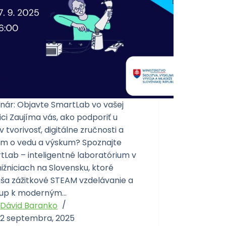
nár: Objavte SmartLab vo vašej
ici Zaujíma vás, ako podporiť u
v tvorivosť, digitálne zručnosti a
em o vedu a výskum? Spoznajte
tLab – inteligentné laboratórium v
ižniciach na Slovensku, ktoré
áša zážitkové STEAM vzdelávanie a
tup k moderným…
Dávid Baranko
2 septembra, 2025